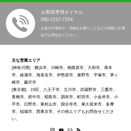
トップページ
お知らせ
事業案内
施工事例
お問い合わせ
お客様専用ダイヤル
090-2157-7254
お急ぎの場合や、些細なお困りごとなどお気軽にお電
話でお問合せください。
主な営業エリア
[神奈川県] 横浜市、川崎市、相模原市、大和市、厚木
市、綾瀬市、海老名市、伊勢原市、秦野市、平塚市、茅ヶ
崎市、藤沢市
[東京都] 23区、八王子市、立川市、武蔵野市、三鷹市、
青梅市、府中市、昭島市、調布市、町田市、小金井市、小
平市、日野市、東村山市、国分寺市、東久留米市、多摩
市、稲城市、西東京市、その他エリアもお問合せくださ
い。